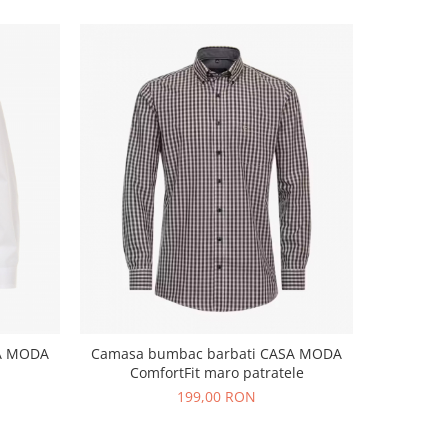
SA MODA
Camasa bumbac barbati CASA MODA
Camasa b
ComfortFit maro patratele
CAS
199,00 RON