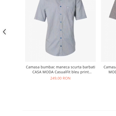
Camasa bumbac maneca scurta barbati
Camasa
CASA MODA CasualFit bleu print
MOD
geometric
249,00 RON