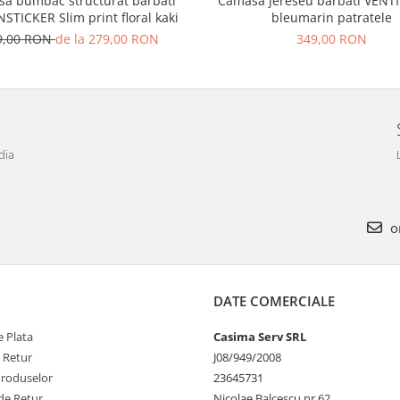
a bumbac structurat barbati
Camasa jereseu barbati VENTI
STICKER Slim print floral kaki
bleumarin patratele
9,00 RON
de la 279,00 RON
349,00 RON
dia
o
DATE COMERCIALE
 Plata
Casima Serv SRL
e Retur
J08/949/2008
Produselor
23645731
de Retur
Nicolae Balcescu nr.62