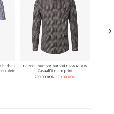
-52%
 barbati
Camasa bumbac barbati CASA MODA
Camasa 
cerculete
CasualFit maro print
VENTI M
299,00 RON
179,00 RON
24