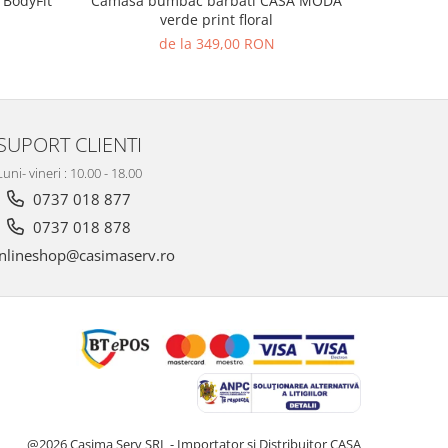
 BodyFit
Camasa bumbac barbati CASA MODA
Camasa je
verde print floral
de la 349,00 RON
39
SUPORT CLIENTI
Luni- vineri : 10.00 - 18.00
0737 018 877
0737 018 878
nlineshop@casimaserv.ro
@2026 Casima Serv SRL - Importator si Distribuitor CASA