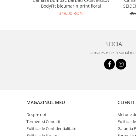
Camasa bumbac barbati CASA MODA
Camas
BodyFit bleumarin print floral
SEIDEN
349,00 RON
39
SOCIAL
Urmareste-ne in social me
MAGAZINUL MEU
CLIENTI
Despre noi
Metode de
Termeni si Conditii
Politica d
Politica de Confidentialitate
Garantia 
Politica de livrare
Formular 