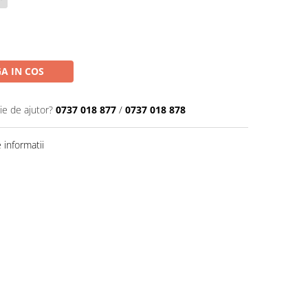
A IN COS
ie de ajutor?
0737 018 877
/
0737 018 878
informatii