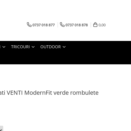
0737 018 877
0737 018 878
0,00
I
TRICOURI
OUTDOOR
i VENTI ModernFit verde rombulete