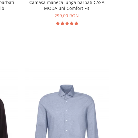
barbati
Camasa maneca lunga barbati CASA
Camasa ce
lb
MODA uni Comfort Fit
IRON barb
299,00 RON
NOU