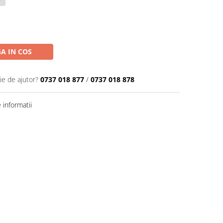
A IN COS
ie de ajutor?
0737 018 877
/
0737 018 878
informatii