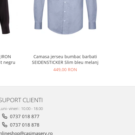
Camasa bu
_IRON
Camasa jerseu bumbac barbati
it negru
SEIDENSTICKER Slim bleu melanj
449,00 RON
SUPORT CLIENTI
Luni- vineri : 10.00 - 18.00
0737 018 877
0737 018 878
nlineshop@casimaserv.ro