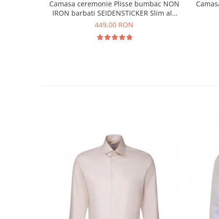
Camasa ceremonie Plisse bumbac NON
Camas
IRON barbati SEIDENSTICKER Slim alb
pentru papion
449,00 RON