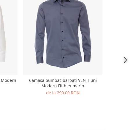
-40%
I Modern
Camasa bumbac barbati VENTI uni
Camasa 
Modern Fit bleumarin
buzunar
de la 299,00 RON
19