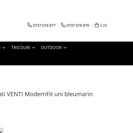
0737 018 877
0737 018 878
0,00
I
TRICOURI
OUTDOOR
i VENTI ModernFit uni bleumarin