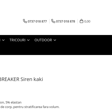
0737 018 877
0737 018 878
0,00
I
TRICOURI
OUTDOOR
BREAKER Siren kaki
lon, 5% elastan
e de corp, pentru stratificarea fara volum.