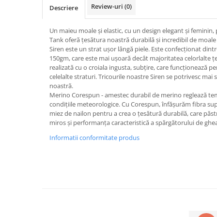
Review-uri
(0)
Descriere
Un maieu moale și elastic, cu un design elegant și feminin, p
Tank oferă țesătura noastră durabilă și incredibil de moal
Siren este un strat ușor lângă piele. Este confecționat dint
150gm, care este mai ușoară decât majoritatea celorlalte țes
realizată cu o croiala ingusta, subțire, care funcționează pe
celelalte straturi. Tricourile noastre Siren se potrivesc mai
noastră.
Merino Corespun - amestec durabil de merino reglează tem
condițiile meteorologice. Cu Corespun, înfășurăm fibra sup
miez de nailon pentru a crea o țesătură durabilă, care păst
miros și performanța caracteristică a spărgătorului de ghe
Informatii conformitate produs