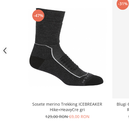
-31%
-47%
Sosete merino Trekking ICEBREAKER
Blugi 
Hike+HeavyCre gri
R
129,00 RON
69,00 RON