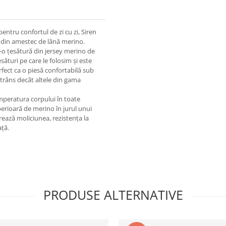
entru confortul de zi cu zi, Siren
e din amestec de lână merino.
r-o țesătură din jersey merino de
ături pe care le folosim și este
rfect ca o piesă confortabilă sub
 strâns decât altele din gama
peratura corpului în toate
erioară de merino în jurul unui
rează moliciunea, rezistența la
ață.
PRODUSE ALTERNATIVE