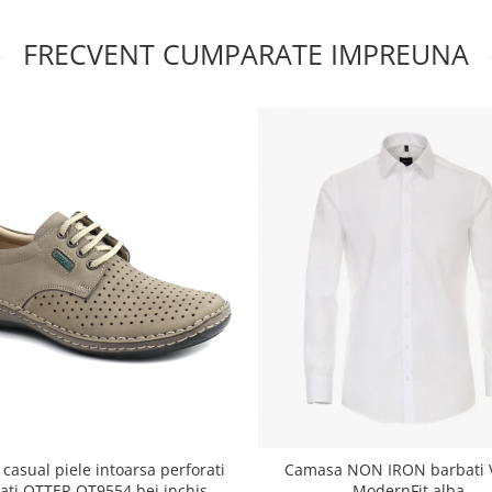
FRECVENT CUMPARATE IMPREUNA
 casual piele intoarsa perforati
Camasa NON IRON barbati 
ati OTTER OT9554 bej inchis
ModernFit alba