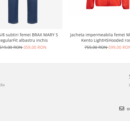
Jacheta impermeabila femei
6/8 subtiri femei BRAX MARY S
Kento LightHSHooded ro
egularFit albastru inchis
759,00 RON
599,00 RO
519,00 RON
359,00 RON
dia
o