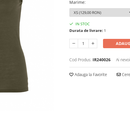
Marime
:
IN STOC
Durata de livrare:
1
ADAUG
Cod Produs:
IR240026
Ai nevo
Adauga la Favorite
Cere 