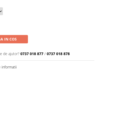
A IN COS
ie de ajutor?
0737 018 877
/
0737 018 878
informatii