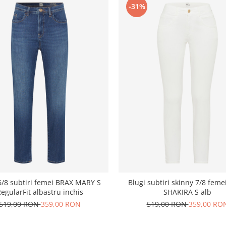
-31%
6/8 subtiri femei BRAX MARY S
Blugi subtiri skinny 7/8 fem
egularFit albastru inchis
SHAKIRA S alb
519,00 RON
359,00 RON
519,00 RON
359,00 RO