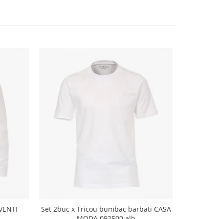
VENTI
Set 2buc x Tricou bumbac barbati CASA
Camasa ce
MODA 092500 alb
IRON barb