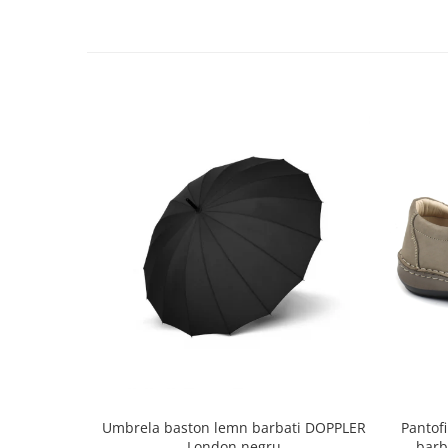
Umbrela baston lemn barbati DOPPLER
Pantofi
London negru
barb