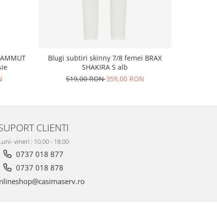
 MAMMUT
Curea piel
Blugi subtiri skinny 7/8 femei BRAX
sie
SHAKIRA S alb
1
N
519,00 RON
359,00 RON
SUPORT CLIENTI
Luni- vineri : 10.00 - 18.00
0737 018 877
0737 018 878
nlineshop@casimaserv.ro