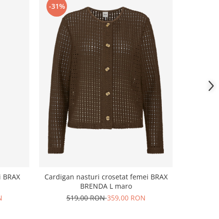
-31%
-31%
Pantalon
ei BRAX
Cardigan nasturi crosetat femei BRAX
BRAX
BRENDA L maro
51
N
519,00 RON
359,00 RON