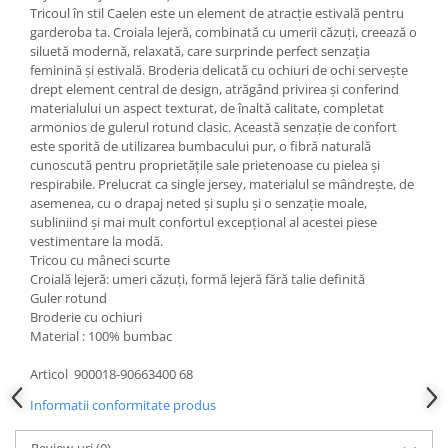
Tricoul în stil Caelen este un element de atracție estivală pentru
garderoba ta. Croiala lejeră, combinată cu umerii căzuți, creează o
siluetă modernă, relaxată, care surprinde perfect senzația
feminină și estivală. Broderia delicată cu ochiuri de ochi servește
drept element central de design, atrăgând privirea și conferind
materialului un aspect texturat, de înaltă calitate, completat
armonios de gulerul rotund clasic. Această senzație de confort
este sporită de utilizarea bumbacului pur, o fibră naturală
cunoscută pentru proprietățile sale prietenoase cu pielea și
respirabile. Prelucrat ca single jersey, materialul se mândrește, de
asemenea, cu o drapaj neted și suplu și o senzație moale,
subliniind și mai mult confortul excepțional al acestei piese
vestimentare la modă.
Tricou cu mâneci scurte
Croială lejeră: umeri căzuți, formă lejeră fără talie definită
Guler rotund
Broderie cu ochiuri
Material : 100% bumbac
Articol 900018-90663400 68
Informatii conformitate produs