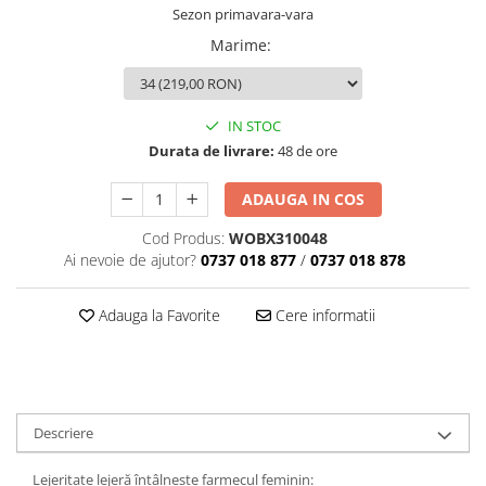
Sezon primavara-vara
Marime
:
IN STOC
Durata de livrare:
48 de ore
ADAUGA IN COS
Cod Produs:
WOBX310048
Ai nevoie de ajutor?
0737 018 877
/
0737 018 878
Adauga la Favorite
Cere informatii
Descriere
Lejeritate lejeră întâlnește farmecul feminin: