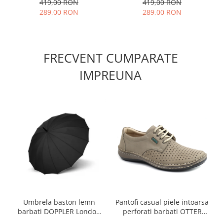
419,00 RON
419,00 RON
289,00 RON
289,00 RON
FRECVENT CUMPARATE
IMPREUNA
Umbrela baston lemn
Pantofi casual piele intoarsa
barbati DOPPLER London
perforati barbati OTTER
negru
OT9554 bej inchis