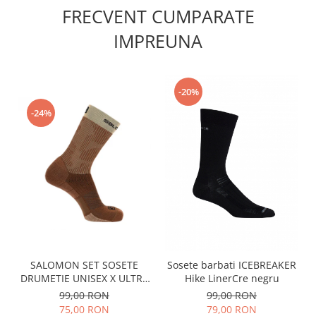
FRECVENT CUMPARATE
IMPREUNA
-20%
-24%
SALOMON SET SOSETE
Sosete barbati ICEBREAKER
DRUMETIE UNISEX X ULTRA
Hike LinerCre negru
MID DX+SX MARO
99,00 RON
99,00 RON
75,00 RON
79,00 RON