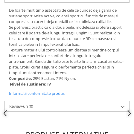
De foarte mult timp asteptati de cele ce cunosc deja gama de
sutiene sport Anita Active, colantii sport cu functie de masaj si
compresie au cucerit deja medalii ce le subliniaza calitatile.
Se potrivesc practic ca o a doua piele, modeleaza si ofera suport
celei care ii poarta de-a lungul intregii lungimi. Sunt realizati din
tesatura de compresie texturata cu puncte 3D ce maseaza si
tonifica pielea in timpul exercitiului fizic.
Textura materialului controleaza umiditatea si mentine corpul
intr-o stare perfecta de confort de-a lungul intregului
antrenament. Banda din talie este foarte fina, are cusaturi extra-
plate. Croiul curat asigura o performanta perfecta chiar si in
timpul unui antrenament intens.
Compozitie:
29% Elastan, 71% Nylon.
Nivel de sustinere: IV
Informatii conformitate produs
Review-uri
(0)