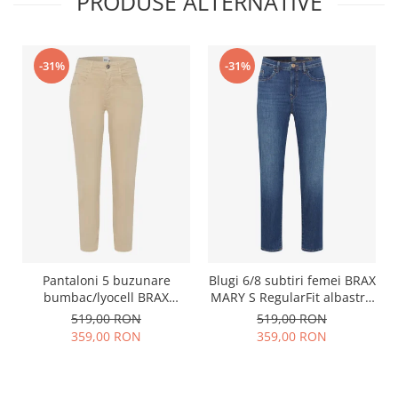
PRODUSE ALTERNATIVE
-31%
-31%
Pantaloni 5 buzunare
Blugi 6/8 subtiri femei BRAX
bumbac/lyocell BRAX
MARY S RegularFit albastru
SHAKIRA S skinny bej
inchis
519,00 RON
519,00 RON
359,00 RON
359,00 RON