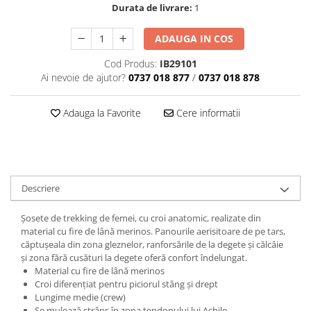
Durata de livrare:
1
ADAUGA IN COS
Cod Produs:
IB29101
Ai nevoie de ajutor?
0737 018 877
/
0737 018 878
Adauga la Favorite
Cere informatii
Descriere
Şosete de trekking de femei, cu croi anatomic, realizate din
material cu fire de lână merinos. Panourile aerisitoare de pe tars,
căptuşeala din zona gleznelor, ranforsările de la degete şi călcâie
şi zona fără cusături la degete oferă confort îndelungat.
Material cu fire de lână merinos
Croi diferenţiat pentru piciorul stâng şi drept
Lungime medie (crew)
Se mulează strâns în zona tendonului lui Achile