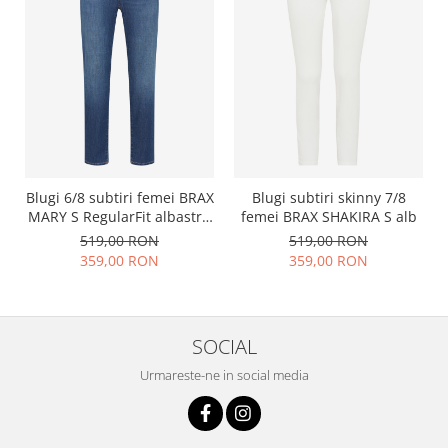
Blugi 6/8 subtiri femei BRAX
Blugi subtiri skinny 7/8
MARY S RegularFit albastru
femei BRAX SHAKIRA S alb
inchis
519,00 RON
519,00 RON
359,00 RON
359,00 RON
SOCIAL
Urmareste-ne in social media