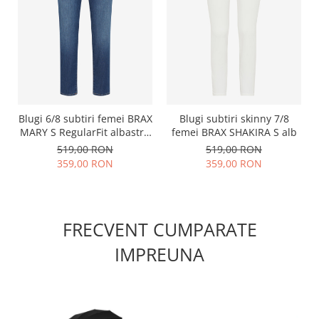
Blugi 6/8 subtiri femei BRAX
Blugi subtiri skinny 7/8
MARY S RegularFit albastru
femei BRAX SHAKIRA S alb
inchis
519,00 RON
519,00 RON
359,00 RON
359,00 RON
FRECVENT CUMPARATE
IMPREUNA