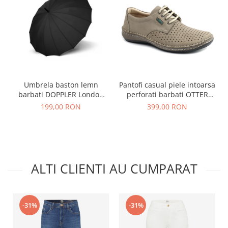
Umbrela baston lemn
Pantofi casual piele intoarsa
barbati DOPPLER London
perforati barbati OTTER
negru
OT9554 bej inchis
199,00 RON
399,00 RON
ALTI CLIENTI AU CUMPARAT
-31%
-31%