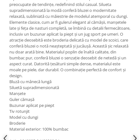
preocupate de tendințe, redefinind stilul casual. Silueta
supradimensionată la modă conferă bluzei o modernitate
relaxată, subliniată cu măiestrie de modelul atemporal cu dungi.
Elemente clasice, cum ar fi gulerul elegant al cămășii, manșetele
late și feța de nasturi completă, se îmbină cu detalii fermecătoare,
inclusiv un buzunar aplicat la piept și un jug sport pe umeri. O
atracție deosebită este broderia delicată cu model de scoici, care
conferă bluzei o notă neașteptată și jucăușă. Această șic relaxată
nu doar arată bine. Materialul poplin de înaltă calitate, din
bumbac pur, conferă bluzei o senzație deosebit de netedă și un
aspect curat. Datorită țesăturii simple dense, materialul este
moale pe piele, dar durabil. O combinație perfectă de confort și
design.
Bluză cu mânecă lungă
Siluetă supradimensionată
Manșete
Guler cămașă
Buzunar aplicat pe piept
Tiv rotunjit
Model cu dungi
Broderie
Material exterior: 100% bumbac