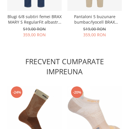
Pantaloni 5 buzunare
Blugi 6/8 subtiri femei BRAX
bumbac/lyocell BRAX
MARY S RegularFit albastru
SHAKIRA S skinny bej
inchis
519,00 RON
519,00 RON
359,00 RON
359,00 RON
FRECVENT CUMPARATE
IMPREUNA
-24%
-20%