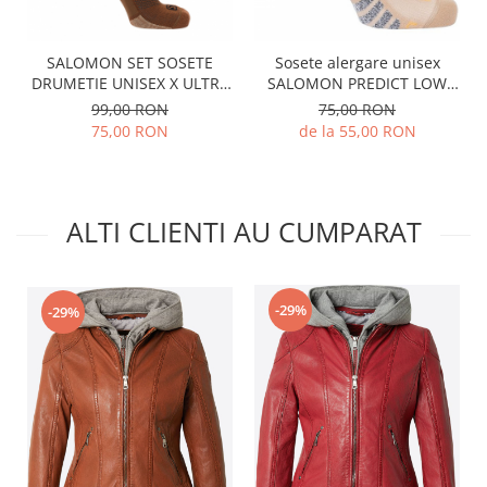
SALOMON SET SOSETE
Sosete alergare unisex
DRUMETIE UNISEX X ULTRA
SALOMON PREDICT LOW
MID DX+SX MARO
DX+SX bej
99,00 RON
75,00 RON
75,00 RON
de la 55,00 RON
ALTI CLIENTI AU CUMPARAT
-29%
-29%