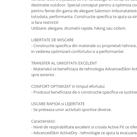
destinatie outdoor. Special conceput pentru a optimiza con
pentru femei din gama de alergare Salomon imbunatateste 
totodata, performanta. Constructie specifica te ajuta sa sim
si fara restrictii!
Utilizare: alergare, drumetii rapide, hiking sau ciclism.
LIBERTATE DE MISCARE
- Constructie specifica din materiale cu proprietati tehnice,
in vederea optimizarii confortului si a performantei.
TRANSFER AL UMIDITATII EXCELENT
- Materialul ce beneficiaza de tehnologia AdvancedSkin A
spre exterior.
CONFORT OPTIMIZAT in timpul efortului
- Produsul beneficiaza de o constructie specifica ce sustine
USCARE RAPIDA si LEJERITATE
- Se preteaza unor activitati sportive diverse.
Caracteristici:
- Nivel de respirabilitate excelent si croiala Active Fit ce o
- AdvancedSkin ActiveDry - tehnologie ce ajuta la evacuarea