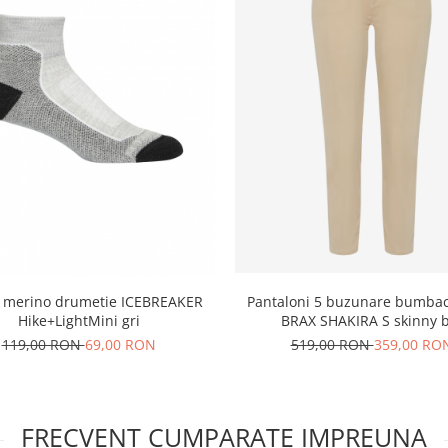
rino drumetie ICEBREAKER
Pantaloni 5 buzunare bumbac/
Hike+LightMini gri
BRAX SHAKIRA S skinny b
119,00 RON
69,00 RON
519,00 RON
359,00 RO
FRECVENT CUMPARATE IMPREUNA