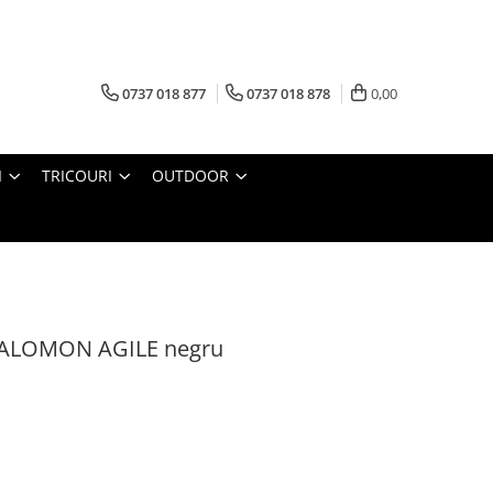
0737 018 877
0737 018 878
0,00
I
TRICOURI
OUTDOOR
 SALOMON AGILE negru