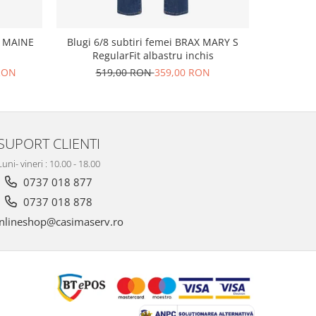
Blugi su
X MAINE
Blugi 6/8 subtiri femei BRAX MARY S
RegularFit albastru inchis
51
 RON
519,00 RON
359,00 RON
SUPORT CLIENTI
Luni- vineri : 10.00 - 18.00
0737 018 877
0737 018 878
nlineshop@casimaserv.ro