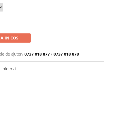
A IN COS
oie de ajutor?
0737 018 877
/
0737 018 878
informatii