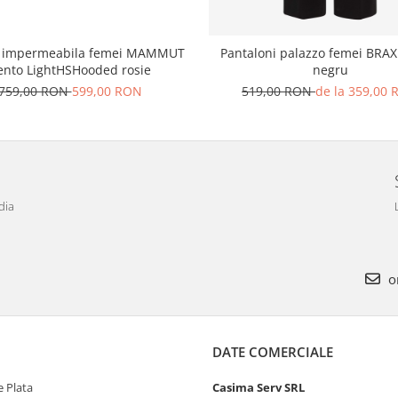
a impermeabila femei MAMMUT
Pantaloni palazzo femei BRA
ento LightHSHooded rosie
negru
759,00 RON
599,00 RON
519,00 RON
de la 359,00
dia
o
DATE COMERCIALE
 Plata
Casima Serv SRL