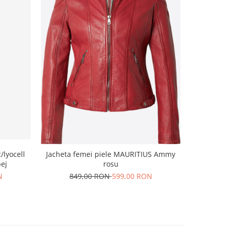
-30%
Jacheta 
lyocell
Jacheta femei piele MAURITIUS Ammy
ej
rosu
99
N
849,00 RON
599,00 RON