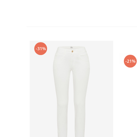
-31%
-21%