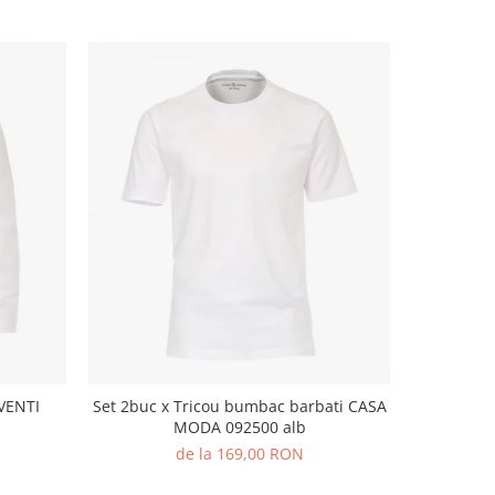
-35%
VENTI
Set 2buc x Tricou bumbac barbati CASA
Pantalon
MODA 092500 alb
HECHTER 
de la 169,00 RON
39