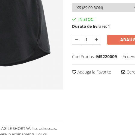
IN STOC
Durata de livrare:
1
ADAUG
Cod Produs:
MS220009
Ai nev
Adauga la Favorite
Cere 
are, AGILE SHORT W, li se adreseaza
oare in echipamentul lor cu