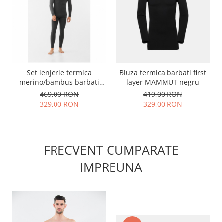
Set lenjerie termica
Bluza termica barbati first
merino/bambus barbati
layer MAMMUT negru
VIKING Mounti gri
469,00 RON
419,00 RON
329,00 RON
329,00 RON
FRECVENT CUMPARATE
IMPREUNA