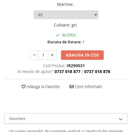
Marime
:
Culoare
:
gri
IN STOC
Durata de livrare:
1
ADAUGA IN COS
Cod Produs:
IR290031
Ai nevoie de ajutor?
0737 018 877
/
0737 018 878
Adauga la Favorite
Cere informatii
Descriere
Un sutien respirabil, de susținere, realizat cu țesătură din amestec