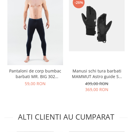
-26%
Pantaloni de corp bumbac
Manusi schi tura barbati
barbati MR. BIG 302
MAMMUT Astro guide SO
bleumarin
negru
59,00 RON
499,00 RON
369,00 RON
ALTI CLIENTI AU CUMPARAT