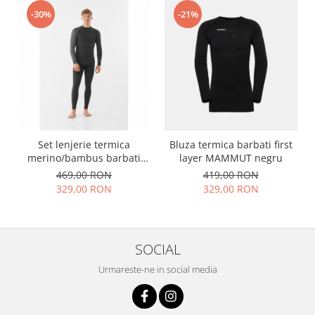
-30%
-21%
Set lenjerie termica
Bluza termica barbati first
merino/bambus barbati
layer MAMMUT negru
VIKING Mounti gri
469,00 RON
419,00 RON
329,00 RON
329,00 RON
SOCIAL
Urmareste-ne in social media