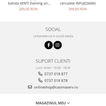
cerculete INFUJE26060
batista VENTI Evening uni
negru
299,00 RON
289,00 RON
SOCIAL
Urmareste-ne in social media
SUPORT CLIENTI
Luni- vineri : 10.00 - 18.00
0737 018 877
0737 018 878
onlineshop@casimaserv.ro
MAGAZINUL MEU