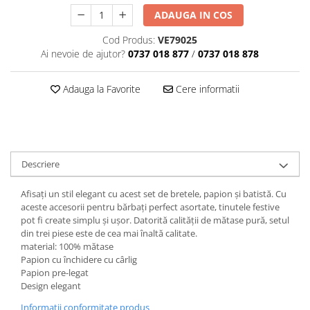
ADAUGA IN COS
Cod Produs:
VE79025
Ai nevoie de ajutor?
0737 018 877
/
0737 018 878
Adauga la Favorite
Cere informatii
Descriere
Afisați un stil elegant cu acest set de bretele, papion și batistă. Cu
aceste accesorii pentru bărbați perfect asortate, tinutele festive
pot fi create simplu și ușor. Datorită calității de mătase pură, setul
din trei piese este de cea mai înaltă calitate.
material: 100% mătase
Papion cu închidere cu cârlig
Papion pre-legat
Design elegant
Informatii conformitate produs