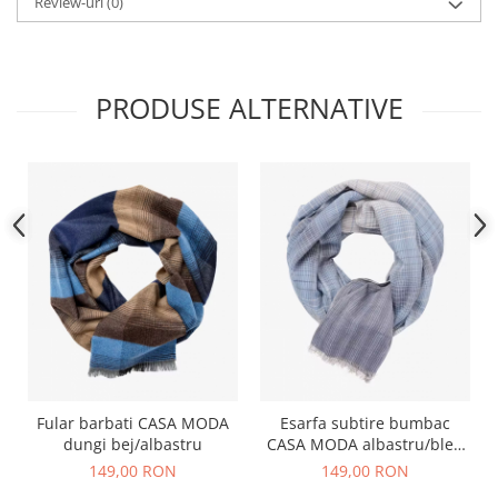
Review-uri
(0)
PRODUSE ALTERNATIVE
Fular barbati CASA MODA
Esarfa subtire bumbac
dungi bej/albastru
CASA MODA albastru/bleu
dungulite
149,00 RON
149,00 RON