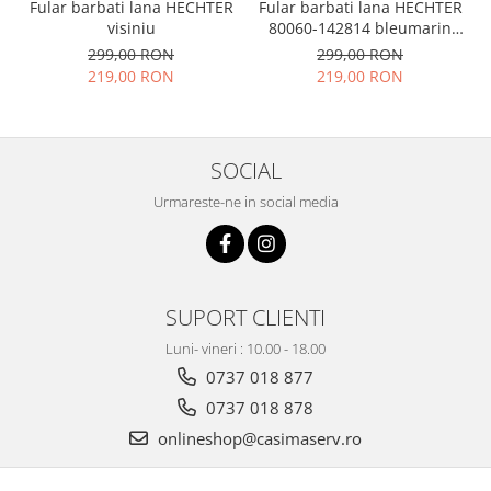
Fular barbati lana HECHTER
Fular barbati lana HECHTER
visiniu
80060-142814 bleumarin
dungi
299,00 RON
299,00 RON
219,00 RON
219,00 RON
SOCIAL
Urmareste-ne in social media
SUPORT CLIENTI
Luni- vineri : 10.00 - 18.00
0737 018 877
0737 018 878
onlineshop@casimaserv.ro