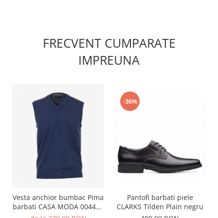
FRECVENT CUMPARATE
IMPREUNA
-36%
Pantofi barbati piele
Vesta anchior bumbac Pima
CLARKS Tilden Plain negru
barbati CASA MODA 004460
albastru