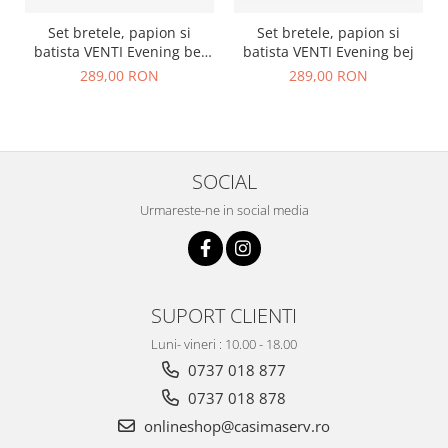
Set bretele, papion si
Set bretele, papion si
batista VENTI Evening bej
batista VENTI Evening bej
print floral
289,00 RON
289,00 RON
SOCIAL
Urmareste-ne in social media
SUPORT CLIENTI
Luni- vineri : 10.00 - 18.00
0737 018 877
0737 018 878
onlineshop@casimaserv.ro