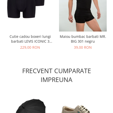
Cutie cadou boxeri lungi
Maiou bumbac barbati MR.
barbati LEVIS ICONIC 3
BIG 301 negru
perechi negru combo
229,00 RON
39,00 RON
FRECVENT CUMPARATE
IMPREUNA