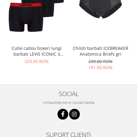
Cutie cadou boxeri lungi
Chiloti barbati ICEBREAKER
barbati LEVIS ICONIC 3
Anatomica Briefs gri
perechi negru combo
229,00 RON
239,00 RON
191,00 RON
SOCIAL
Urmareste-ne in social media
SUPORT CLIENTI