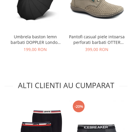
Umbrela baston lemn
Pantofi casual piele intoarsa
barbati DOPPLER London
perforati barbati OTTER
negru
OT9554 bej inchis
199,00 RON
399,00 RON
ALTI CLIENTI AU CUMPARAT
-20%