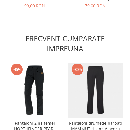
bleumarin
albastru denim 40-46
99,00 RON
79,00 RON
FRECVENT CUMPARATE
IMPREUNA
-45%
-30%
Pantaloni 2in1 femei
Pantaloni drumetie barbati
NORTHFINDER PEARL
MAMMUT Hiking V negru