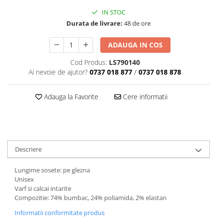
IN STOC
Durata de livrare:
48 de ore
ADAUGA IN COS
Cod Produs:
LS790140
Ai nevoie de ajutor?
0737 018 877
/
0737 018 878
Adauga la Favorite
Cere informatii
Descriere
Lungime sosete: pe glezna
Unisex
Varf si calcai intarite
Compozitie: 74% bumbac, 24% poliamida, 2% elastan
Informatii conformitate produs