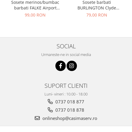
Sosete merinos/bumbac
Sosete barbati
barbati FALKE Airport
BURLINGTON Clyde
bleumarin
albastru denim 40-46
99,00 RON
79,00 RON
SOCIAL
Urmareste-ne in social media
SUPORT CLIENTI
Luni- vineri : 10.00 - 18.00
0737 018 877
0737 018 878
onlineshop@casimaserv.ro