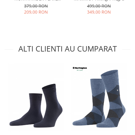
antracit
379,00 RON
499,00 RON
209,00 RON
349,00 RON
ALTI CLIENTI AU CUMPARAT