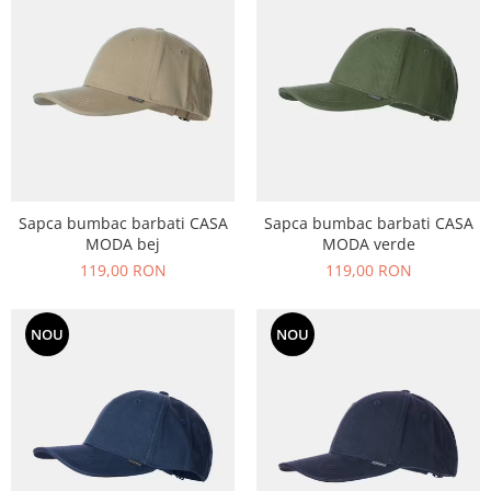
echipamente sportive
ICEBREAKER
camasi imprimeuri diverse
accesorii outdoor
MAURITIUS
camasi dupa lungimea manecii
DALACO
camasi maneca lunga
LEVI'S
camasi maneca scurta
VIKING
STETSON
SCARPA
Sapca bumbac barbati CASA
Sapca bumbac barbati CASA
MAMMUT
MODA bej
MODA verde
119,00 RON
119,00 RON
BURLINGTON
OTTER
NOU
NOU
FISCHER