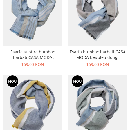
Esarfa subtire bumbac
Esarfa bumbac barbati CASA
barbati CASA MODA
MODA bej/bleu dungi
bleu/verde dungi
169,00 RON
169,00 RON
NOU
NOU