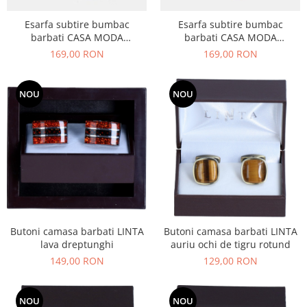
Esarfa subtire bumbac
Esarfa subtire bumbac
barbati CASA MODA
barbati CASA MODA
albastru/maro dungi late
maro/bleumarin carouri
169,00 RON
169,00 RON
NOU
NOU
Butoni camasa barbati LINTA
Butoni camasa barbati LINTA
lava dreptunghi
auriu ochi de tigru rotund
149,00 RON
129,00 RON
NOU
NOU