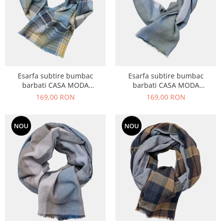
Esarfa subtire bumbac
Esarfa subtire bumbac
barbati CASA MODA
barbati CASA MODA
albastru/galben carouri
verde/albastru dungi late
169,00 RON
169,00 RON
NOU
NOU