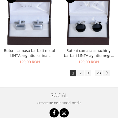
Butoni camasa barbati metal
Butoni camasa smoching
LINTA argintiu satinat
barbati LINTA agintiu negru
dreptunghi
rotund
129,00 RON
129,00 RON
1
2
3
23
...
SOCIAL
Urmareste-ne in social media