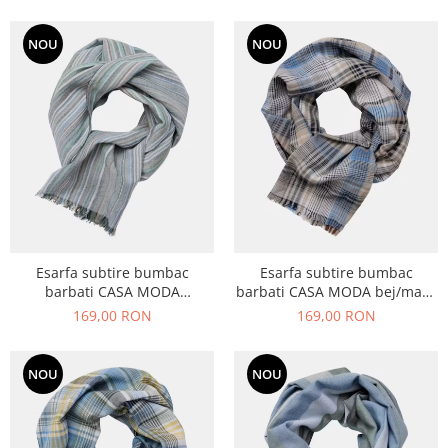
NOU
NOU
Esarfa subtire bumbac
Esarfa subtire bumbac
barbati CASA MODA
barbati CASA MODA bej/maro
verde/albastru dungulite
carouri
169,00 RON
169,00 RON
NOU
NOU