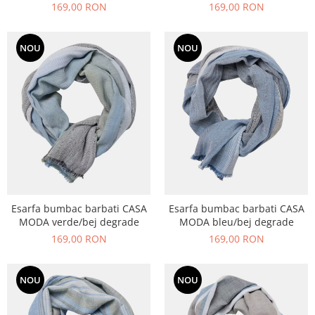
/bleumarin carouri
169,00 RON
169,00 RON
NOU
NOU
Esarfa bumbac barbati CASA
Esarfa bumbac barbati CASA
MODA verde/bej degrade
MODA bleu/bej degrade
169,00 RON
169,00 RON
NOU
NOU