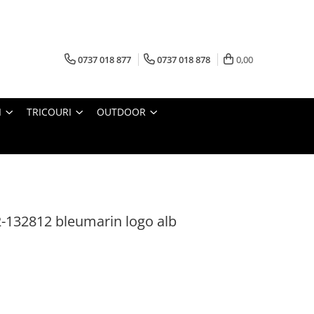
0737 018 877
0737 018 878
0,00
I
TRICOURI
OUTDOOR
-132812 bleumarin logo alb