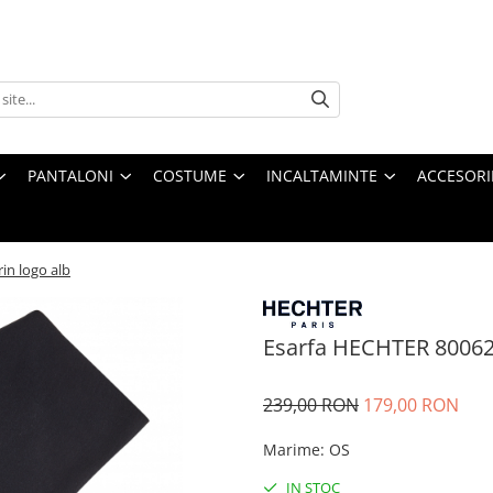
PANTALONI
COSTUME
INCALTAMINTE
ACCESORI
in logo alb
Esarfa HECHTER 80062
239,00 RON
179,00 RON
Marime
:
OS
IN STOC