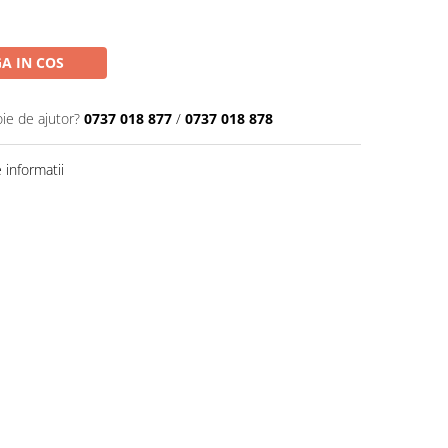
A IN COS
oie de ajutor?
0737 018 877
/
0737 018 878
informatii