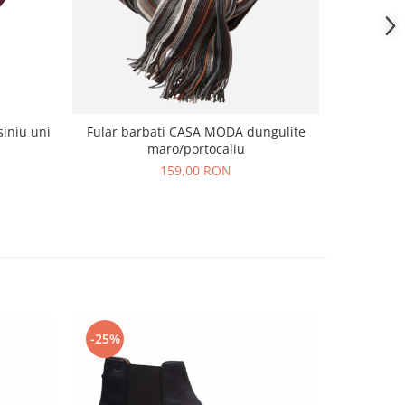
siniu uni
Fular barbati CASA MODA dungulite
Esarfa su
maro/portocaliu
159,00 RON
-25%