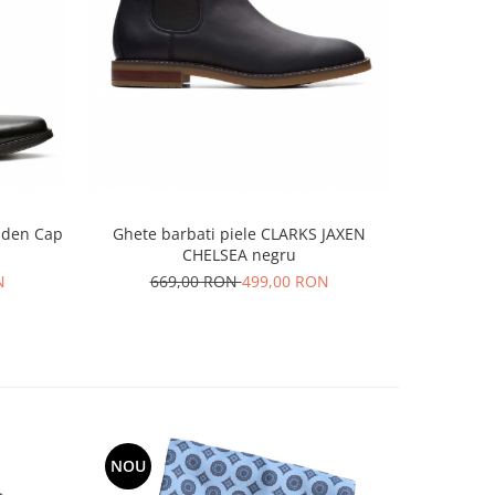
ilden Cap
Ghete barbati piele CLARKS JAXEN
Pantofi l
CHELSEA negru
N
669,00 RON
499,00 RON
NOU