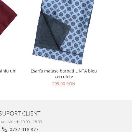
-27%
siniu uni
Esarfa matase barbati LINTA bleu
Fular bar
cerculete
29
299,00 RON
SUPORT CLIENTI
Luni- vineri : 10.00 - 18.00
0737 018 877