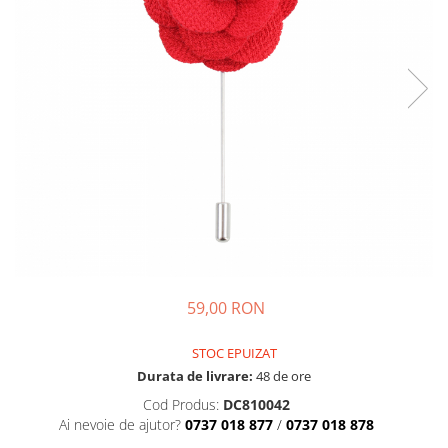
echipamente sportive
ICEBREAKER
camasi imprimeuri diverse
accesorii outdoor
MAURITIUS
camasi dupa lungimea manecii
DALACO
camasi maneca lunga
LEVI'S
camasi maneca scurta
VIKING
STETSON
SCARPA
MAMMUT
BURLINGTON
OTTER
59,00 RON
FISCHER
STOC EPUIZAT
Durata de livrare:
48 de ore
Cod Produs:
DC810042
Ai nevoie de ajutor?
0737 018 877
/
0737 018 878