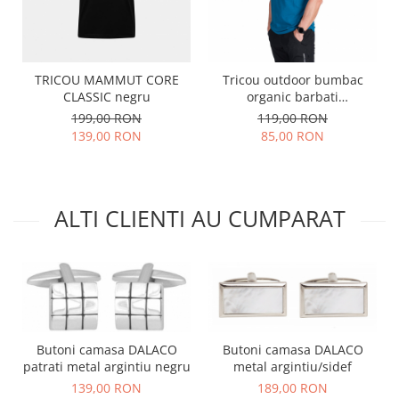
TRICOU MAMMUT CORE
Tricou outdoor bumbac
CLASSIC negru
organic barbati
NORTHFINDER BIRGER
199,00 RON
119,00 RON
turcoaz print montan
139,00 RON
85,00 RON
ALTI CLIENTI AU CUMPARAT
Butoni camasa DALACO
Butoni camasa DALACO
patrati metal argintiu negru
metal argintiu/sidef
139,00 RON
189,00 RON