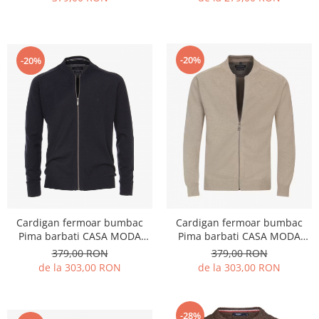
-20%
-20%
Cardigan fermoar bumbac
Cardigan fermoar bumbac
Pima barbati CASA MODA
Pima barbati CASA MODA
004440 bleumarin
004440 bej
379,00 RON
379,00 RON
de la 303,00 RON
de la 303,00 RON
-28%