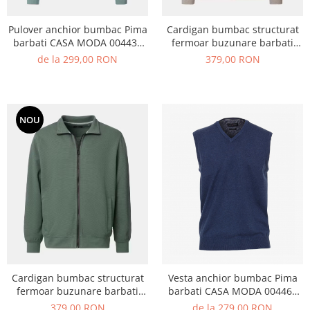
Pulover anchior bumbac Pima
Cardigan bumbac structurat
barbati CASA MODA 004430
fermoar buzunare barbati
verde deschis
CASA MODA bej
de la 299,00 RON
379,00 RON
NOU
Cardigan bumbac structurat
Vesta anchior bumbac Pima
fermoar buzunare barbati
barbati CASA MODA 004460
CASA MODA verde
albastru
379,00 RON
de la 279,00 RON