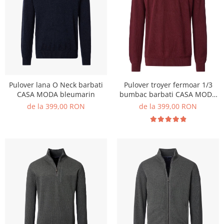
Pulover lana O Neck barbati
Pulover troyer fermoar 1/3
CASA MODA bleumarin
bumbac barbati CASA MODA
visiniu
de la 399,00 RON
de la 399,00 RON