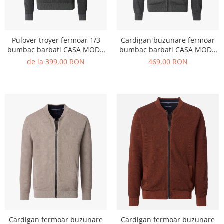
Pulover troyer fermoar 1/3
Cardigan buzunare fermoar
bumbac barbati CASA MODA
bumbac barbati CASA MODA
oliv inchis
oliv inchis
de la 399,00 RON
469,00 RON
Cardigan fermoar buzunare
Cardigan fermoar buzunare