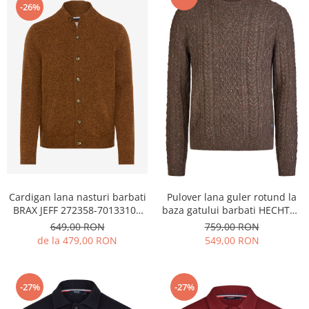
-26%
Cardigan lana nasturi barbati
Pulover lana guler rotund la
BRAX JEFF 272358-70133100
baza gatului barbati HECHTER
maro melanj
maro
649,00 RON
759,00 RON
de la 479,00 RON
549,00 RON
-27%
-27%