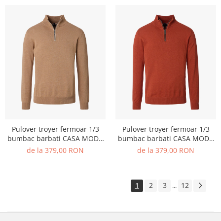
Pulover troyer fermoar 1/3
Pulover troyer fermoar 1/3
bumbac barbati CASA MODA
bumbac barbati CASA MODA
004410 maro deschis
004410 corai inchis
de la 379,00 RON
de la 379,00 RON
1
2
3
12
...