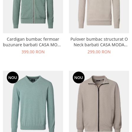
Cardigan bumbac fermoar
Pulover bumbac structurat O
buzunare barbati CASA MODA
Neck barbati CASA MODA
verde deschis
crem
399,00 RON
299,00 RON
NOU
NOU