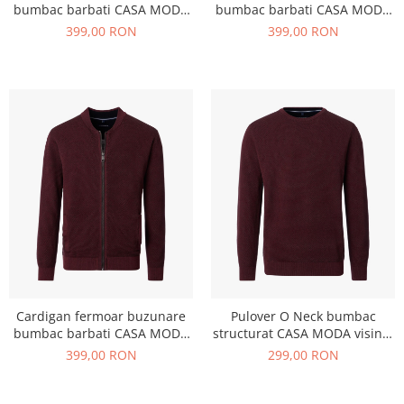
bumbac barbati CASA MODA
bumbac barbati CASA MODA
bej
portocaliu inchis
399,00 RON
399,00 RON
Cardigan fermoar buzunare
Pulover O Neck bumbac
bumbac barbati CASA MODA
structurat CASA MODA visiniu
visiniu
inchis
399,00 RON
299,00 RON