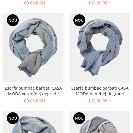
/bleumarin carouri
169,00 RON
169,00 RON
NOU
NOU
Esarfa bumbac barbati CASA
Esarfa bumbac barbati CASA
MODA verde/bej degrade
MODA bleu/bej degrade
169,00 RON
169,00 RON
NOU
NOU