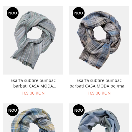
NOU
NOU
Esarfa subtire bumbac
Esarfa subtire bumbac
barbati CASA MODA
barbati CASA MODA bej/maro
verde/albastru dungulite
carouri
169,00 RON
169,00 RON
NOU
NOU