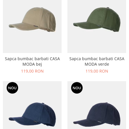
echipamente sportive
ICEBREAKER
camasi imprimeuri diverse
accesorii outdoor
MAURITIUS
camasi dupa lungimea manecii
DALACO
camasi maneca lunga
LEVI'S
camasi maneca scurta
VIKING
STETSON
SCARPA
Sapca bumbac barbati CASA
Sapca bumbac barbati CASA
MAMMUT
MODA bej
MODA verde
119,00 RON
119,00 RON
BURLINGTON
OTTER
NOU
NOU
FISCHER