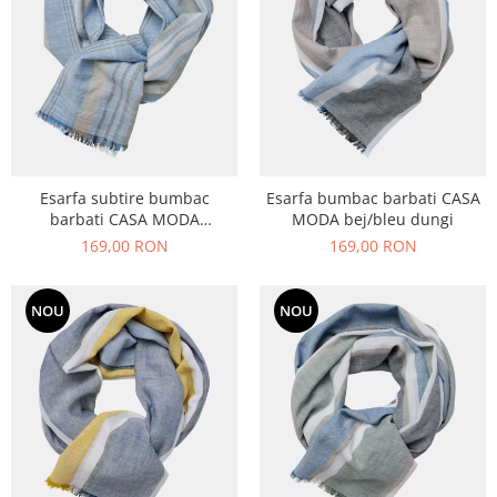
Esarfa subtire bumbac
Esarfa bumbac barbati CASA
barbati CASA MODA
MODA bej/bleu dungi
bleu/verde dungi
169,00 RON
169,00 RON
NOU
NOU