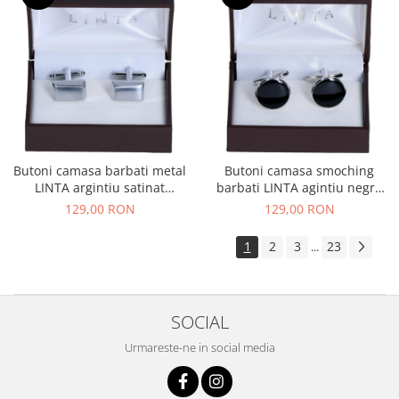
Butoni camasa barbati metal
Butoni camasa smoching
LINTA argintiu satinat
barbati LINTA agintiu negru
dreptunghi
rotund
129,00 RON
129,00 RON
1
2
3
23
...
SOCIAL
Urmareste-ne in social media