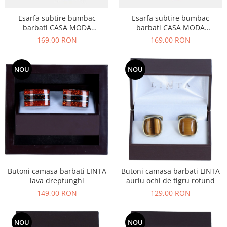
Esarfa subtire bumbac
Esarfa subtire bumbac
barbati CASA MODA
barbati CASA MODA
albastru/maro dungi late
maro/bleumarin carouri
169,00 RON
169,00 RON
NOU
NOU
Butoni camasa barbati LINTA
Butoni camasa barbati LINTA
lava dreptunghi
auriu ochi de tigru rotund
149,00 RON
129,00 RON
NOU
NOU