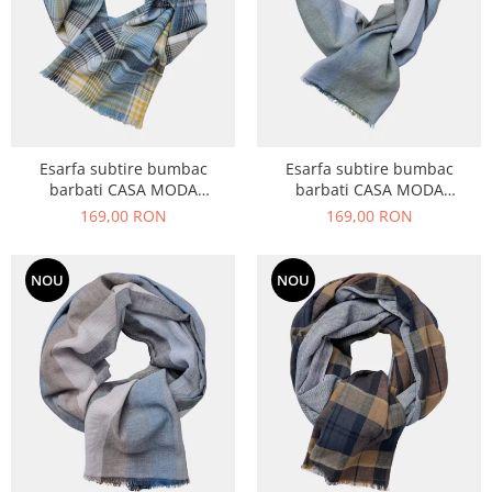
Esarfa subtire bumbac
Esarfa subtire bumbac
barbati CASA MODA
barbati CASA MODA
albastru/galben carouri
verde/albastru dungi late
169,00 RON
169,00 RON
NOU
NOU