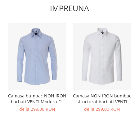
IMPREUNA
Camasa bumbac NON IRON
Camasa NON IRON bumbac
barbati VENTI Modern Fit
structurat barbati VENTI
bleu
ModernFit alb
de la 299,00 RON
de la 299,00 RON