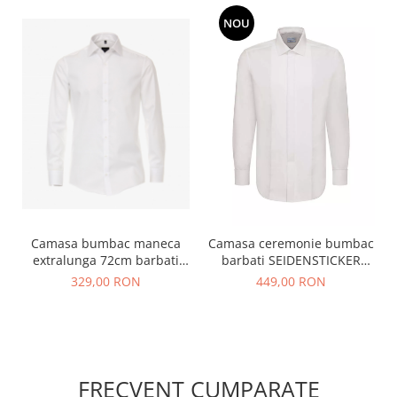
NOU
Camasa bumbac maneca
Camasa ceremonie bumbac
extralunga 72cm barbati
barbati SEIDENSTICKER
VENTI Modern Fit alb
156894 Regular Plisse alb
329,00 RON
449,00 RON
FRECVENT CUMPARATE