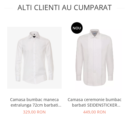
ALTI CLIENTI AU CUMPARAT
NOU
Camasa bumbac maneca
Camasa ceremonie bumbac
extralunga 72cm barbati
barbati SEIDENSTICKER
VENTI Modern Fit alb
156894 Regular Plisse alb
329,00 RON
449,00 RON