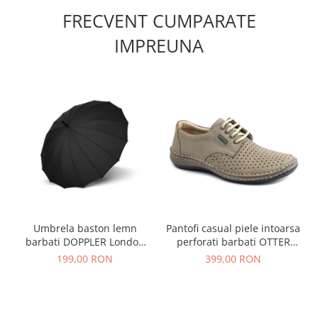
FRECVENT CUMPARATE
IMPREUNA
Umbrela baston lemn
Pantofi casual piele intoarsa
barbati DOPPLER London
perforati barbati OTTER
negru
OT9554 bej inchis
199,00 RON
399,00 RON