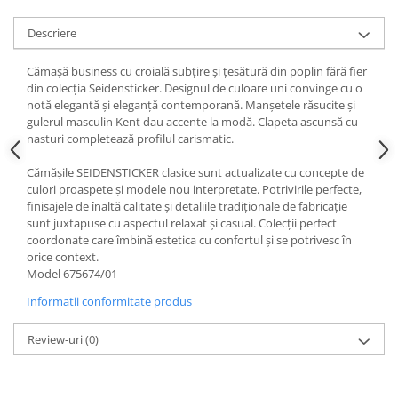
Descriere
Cămașă business cu croială subțire și țesătură din poplin fără fier
din colecția Seidensticker. Designul de culoare uni convinge cu o
notă elegantă și eleganță contemporană. Manșetele răsucite și
gulerul masculin Kent dau accente la modă. Clapeta ascunsă cu
nasturi completează profilul carismatic.
Cămășile SEIDENSTICKER clasice sunt actualizate cu concepte de
culori proaspete și modele nou interpretate. Potrivirile perfecte,
finisajele de înaltă calitate și detaliile tradiționale de fabricație
sunt juxtapuse cu aspectul relaxat și casual. Colecții perfect
coordonate care îmbină estetica cu confortul și se potrivesc în
orice context.
Model 675674/01
Informatii conformitate produs
Review-uri
(0)