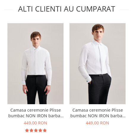
ALTI CLIENTI AU CUMPARAT
Camasa ceremonie Plisse
Camasa ceremonie Plisse
bumbac NON IRON barbati
bumbac NON IRON barbati
SEIDENSTICKER Slim alb
SEIDENSTICKER Slim alb
449,00 RON
449,00 RON
pentru papion